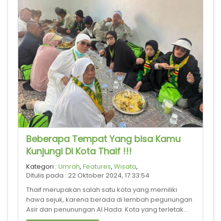
Beberapa Tempat Yang bisa Kamu
Kunjungi Di Kota Thaif !!!
Kategori :
Umrah
,
Features
,
Wisata
,
Ditulis pada : 22 Oktober 2024, 17:33:54
Thaif merupakan salah satu kota yang memiliki
hawa sejuk, karena berada di lembah pegunungan
Asir dan penunungan Al Hada. Kota yang terletak
sekitar 67 kilometer atau 1 jam 45