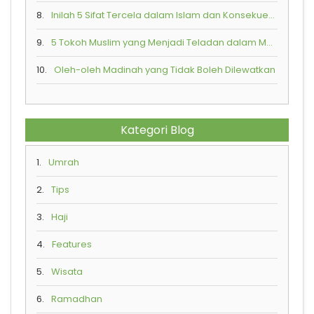
8.
Inilah 5 Sifat Tercela dalam Islam dan Konsekuensi Buruk yang Akan Diterima
9.
5 Tokoh Muslim yang Menjadi Teladan dalam Mempraktikkan Toleransi Beragama
10.
Oleh-oleh Madinah yang Tidak Boleh Dilewatkan
Kategori Blog
1.
Umrah
2.
Tips
3.
Haji
4.
Features
5.
Wisata
6.
Ramadhan