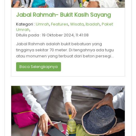
Jabal Rahmah- Bukit Kasih Sayang
Kategori :
Umrah
,
Features
,
Wisata
,
Ibadah
,
Paket
Umrah
,
Ditulis pada : 19 Oktober 2024, 11:41:08
Jabal Rahmah adalah bukit bebatuan yang
tingginya sekitar 70 meter. Di tengahnya ada tugu
atau monumen yang terbuat dari beton persegi
empat berwarna putih. Lebarnya 1,8 meter
Baca Selengkapnya