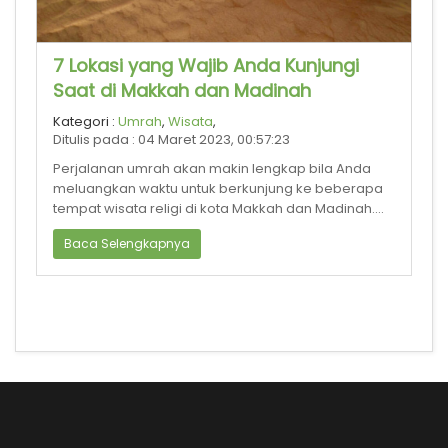
7 Lokasi yang Wajib Anda Kunjungi
Saat di Makkah dan Madinah
Kategori :
Umrah
,
Wisata
,
Ditulis pada : 04 Maret 2023, 00:57:23
Perjalanan umrah akan makin lengkap bila Anda
meluangkan waktu untuk berkunjung ke beberapa
tempat wisata religi di kota Makkah dan Madinah.
Tentunya, wisata religi te
Baca Selengkapnya