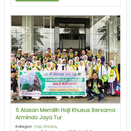
5 Alasan Memilih Haji Khusus Bersama
Armindo Jaya Tur
Kategori :
Haji
,
Wisata
,