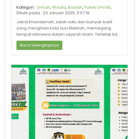
Kategori :
Umrah
,
Wisata
,
Ibadah
,
Paket Umrah
,
Ditulis pada : 23 Januari 2025, 11:07:19
Jabal Khandamah, salah satu dari banyak bukit
yang menghiasi kota suci Mekkah, memegang
tempat istimewa dalam sejarah Islam. Terletak tidak
jauh dari Masjidil Haram, bukit ini
Baca Selengkapnya