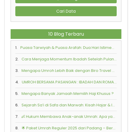
Cari Data
10 Blog Terbaru
1.
Puasa Tarwiyah & Puasa Arafah: Dua Hari Istimewa Penuh Keutamaan di Bulan Zulhijah
2.
Cara Menjaga Momentum Ibadah Setelah Pulang dari Tanah Suci
3.
Mengapa Umroh Lebih Baik dengan Biro Travel Resmi?
4.
UMROH BERSAMA PASANGAN : IBADAH DAN ROMANTIKA SPIRITUAL
5.
Mengapa Banyak Jamaah Memilih Haji Khusus ?
6.
Sejarah Sa’i di Safa dan Marwah: Kisah Hajar & Ismail
7.
👶 Hukum Membawa Anak-anak Umrah: Apa yang Perlu Diketahui?
8.
🌟 Paket Umrah Reguler 2025 dari Padang – Bersama Armindo Jaya Tur