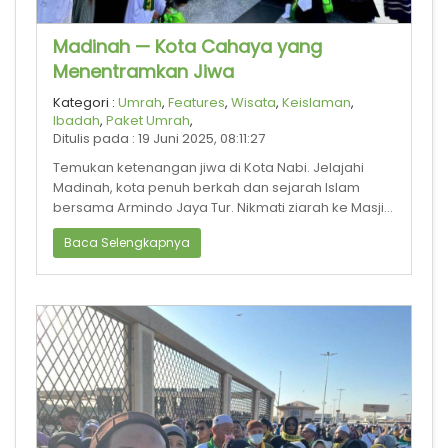
Madinah — Kota Cahaya yang
Menentramkan Jiwa
Kategori :
Umrah
,
Features
,
Wisata
,
Keislaman
,
Ibadah
,
Paket Umrah
,
Ditulis pada : 19 Juni 2025, 08:11:27
Temukan ketenangan jiwa di Kota Nabi. Jelajahi
Madinah, kota penuh berkah dan sejarah Islam
bersama Armindo Jaya Tur. Nikmati ziarah ke Masjid
Nabawi, Raudhah, dan tempat suci
Baca Selengkapnya