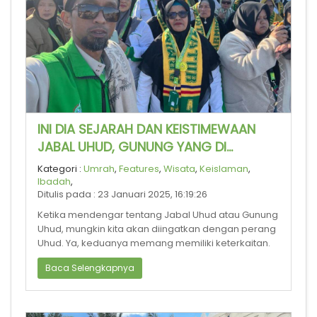
INI DIA SEJARAH DAN KEISTIMEWAAN
JABAL UHUD, GUNUNG YANG DI
JANJIKAN DI SURGA DAN SAKSI
Kategori :
Umrah
,
Features
,
Wisata
,
Keislaman
,
SYAHIDNYA PARA SYUHADA
Ibadah
,
Ditulis pada : 23 Januari 2025, 16:19:26
Ketika mendengar tentang Jabal Uhud atau Gunung
Uhud, mungkin kita akan diingatkan dengan perang
Uhud. Ya, keduanya memang memiliki keterkaitan.
Baca Selengkapnya