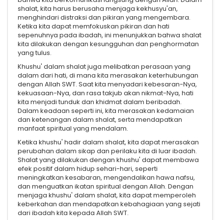
shalat, kita harus berusaha menjaga kekhusyu'an,
menghindari distraksi dan pikiran yang mengembara.
Ketika kita dapat memfokuskan pikiran dan hati
sepenuhnya pada ibadah, ini menunjukkan bahwa shalat
kita dilakukan dengan kesungguhan dan penghormatan
yang tulus.
Khushu' dalam shalat juga melibatkan perasaan yang
dalam dari hati, di mana kita merasakan keterhubungan
dengan Allah SWT. Saat kita menyadari kebesaran-Nya,
kekuasaan-Nya, dan rasa takjub akan nikmat-Nya, hati
kita menjadi tunduk dan khidmat dalam beribadah.
Dalam keadaan seperti ini, kita merasakan kedamaian
dan ketenangan dalam shalat, serta mendapatkan
manfaat spiritual yang mendalam.
Ketika khushu' hadir dalam shalat, kita dapat merasakan
perubahan dalam sikap dan perilaku kita di luar ibadah.
Shalat yang dilakukan dengan khushu' dapat membawa
efek positif dalam hidup sehari-hari, seperti
meningkatkan kesabaran, mengendalikan hawa nafsu,
dan menguatkan ikatan spiritual dengan Allah. Dengan
menjaga khushu' dalam shalat, kita dapat memperoleh
keberkahan dan mendapatkan kebahagiaan yang sejati
dari ibadah kita kepada Allah SWT.