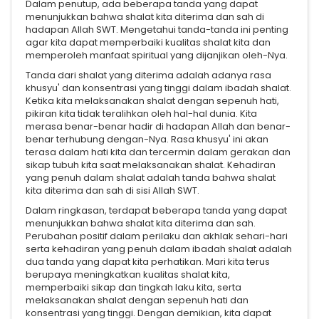
Dalam penutup, ada beberapa tanda yang dapat
menunjukkan bahwa shalat kita diterima dan sah di
hadapan Allah SWT. Mengetahui tanda-tanda ini penting
agar kita dapat memperbaiki kualitas shalat kita dan
memperoleh manfaat spiritual yang dijanjikan oleh-Nya.
Tanda dari shalat yang diterima adalah adanya rasa
khusyu' dan konsentrasi yang tinggi dalam ibadah shalat.
Ketika kita melaksanakan shalat dengan sepenuh hati,
pikiran kita tidak teralihkan oleh hal-hal dunia. Kita
merasa benar-benar hadir di hadapan Allah dan benar-
benar terhubung dengan-Nya. Rasa khusyu' ini akan
terasa dalam hati kita dan tercermin dalam gerakan dan
sikap tubuh kita saat melaksanakan shalat. Kehadiran
yang penuh dalam shalat adalah tanda bahwa shalat
kita diterima dan sah di sisi Allah SWT.
Dalam ringkasan, terdapat beberapa tanda yang dapat
menunjukkan bahwa shalat kita diterima dan sah.
Perubahan positif dalam perilaku dan akhlak sehari-hari
serta kehadiran yang penuh dalam ibadah shalat adalah
dua tanda yang dapat kita perhatikan. Mari kita terus
berupaya meningkatkan kualitas shalat kita,
memperbaiki sikap dan tingkah laku kita, serta
melaksanakan shalat dengan sepenuh hati dan
konsentrasi yang tinggi. Dengan demikian, kita dapat