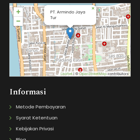
×
+
PT. Armindo Jaya
Tur
−
Leaflet
| ©
OpenStreetMap
contributors
Informasi
Metode Pembayaran
Syarat Ketentuan
Kebijakan Privasi
Blog