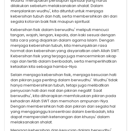
Wudhu' merupakan persiapan spiritual yang harus
dilakukan sebelum melaksanakan shalat. Dalam
menjalankan wudhu', kita dituntut untuk menjaga
kebersihan tubuh dan hati, serta membersihkan diri dari
segala kotoran baik fisik maupun spiritual.
Kebersihan fisik dalam berwudhu' meliputi mencuci
tangan, wajah, lengan, kepala, dan kaki sesuai dengan
tata cara yang diajarkan dalam agama Islam. Dengan
menjaga kebersihan tubuh, kita menunjukkan rasa
hormat dan kebersihan yang disyariatkan oleh Allah SWT.
Kebersihan fisik yang terjaga juga mencerminkan sikap
rapi dan tertib dalam beribadah, serta memperlihatkan
ketaatan kita sebagai hamba-Nya.
Selain menjaga kebersihan fisik, menjaga kesucian hati
dan pikiran juga penting dalam berwudhu'. Wudhu' tidak
hanya membersihkan tubuh, tetapi juga melibatkan
penyucian hati dari niat dan pikiran negatif. Saat
berwudhu', kita diharapkan memfokuskan pikiran pada
kehadiran Allah SWT dan memohon ampunan-Nya.
Dengan membersihkan hati dan pikiran dari segala hal
yang mengganggu konsentrasi dalam beribadah, kita
dapat memperoleh ketenangan dan khusyu' dalam
melaksanakan shalat.
Menjaga kebersihan dan kesucian dalam berwudhu'