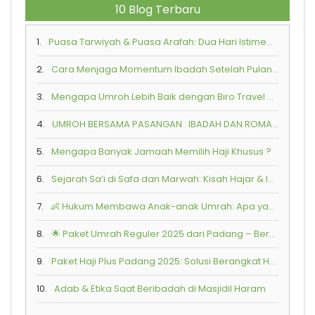
10 Blog Terbaru
1.
Puasa Tarwiyah & Puasa Arafah: Dua Hari Istimewa Penuh Keutamaan di Bulan Zulhijah
2.
Cara Menjaga Momentum Ibadah Setelah Pulang dari Tanah Suci
3.
Mengapa Umroh Lebih Baik dengan Biro Travel Resmi?
4.
UMROH BERSAMA PASANGAN : IBADAH DAN ROMANTIKA SPIRITUAL
5.
Mengapa Banyak Jamaah Memilih Haji Khusus ?
6.
Sejarah Sa’i di Safa dan Marwah: Kisah Hajar & Ismail
7.
👶 Hukum Membawa Anak-anak Umrah: Apa yang Perlu Diketahui?
8.
🌟 Paket Umrah Reguler 2025 dari Padang – Bersama Armindo Jaya Tur
9.
Paket Haji Plus Padang 2025: Solusi Berangkat Haji Lebih Cepat Bersama Armindo Jaya Tur
10.
Adab & Etika Saat Beribadah di Masjidil Haram