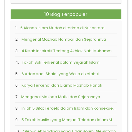
10 Blog Terpopuler
1.
6 Alasan Islam Mudah diterima di Nusantara
2.
Mengenal Mazhab Hambali dan Sejarahnya
3.
4 Kisah Inspiratif Tentang Akhlak Nabi Muhammad SAW
4.
Tokoh Sufi Terkenal dalam Sejarah Islam
5.
6 Adab saat Shalat yang Wajib diketahui
6.
Karya Terkenal dari Ulama Mazhab Hanafi
7.
Mengenal Mazhab Maliki dan Sejarahnya
8.
Inilah 5 Sifat Tercela dalam Islam dan Konsekuensi Buruk yang Akan Diterima
9.
5 Tokoh Muslim yang Menjadi Teladan dalam Mempraktikkan Toleransi Beragama
10.
Oleh-oleh Madinah yang Tidak Boleh Dilewatkan