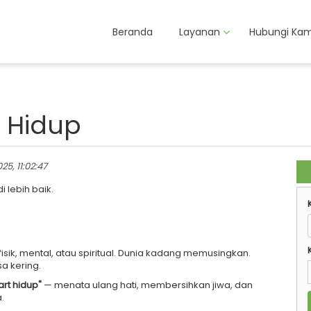
Beranda
Layanan
Hubungi Kam
t Hidup
025, 11:02:47
 lebih baik.
sik, mental, atau spiritual. Dunia kadang memusingkan.
a kering.
art hidup"
— menata ulang hati, membersihkan jiwa, dan
.