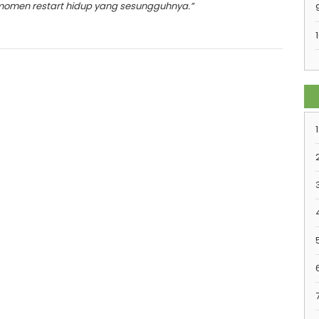
momen restart hidup yang sesungguhnya.”
1
1
7