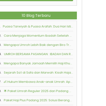
10 Blog Terbaru
.
Puasa Tarwiyah & Puasa Arafah: Dua Hari Istimewa Penuh Keutamaan di Bulan Zulhijah
2.
Cara Menjaga Momentum Ibadah Setelah Pulang dari Tanah Suci
3.
Mengapa Umroh Lebih Baik dengan Biro Travel Resmi?
4.
UMROH BERSAMA PASANGAN : IBADAH DAN ROMANTIKA SPIRITUAL
5.
Mengapa Banyak Jamaah Memilih Haji Khusus ?
6.
Sejarah Sa’i di Safa dan Marwah: Kisah Hajar & Ismail
.
👶 Hukum Membawa Anak-anak Umrah: Apa yang Perlu Diketahui?
8.
🌟 Paket Umrah Reguler 2025 dari Padang – Bersama Armindo Jaya Tur
9.
Paket Haji Plus Padang 2025: Solusi Berangkat Haji Lebih Cepat Bersama Armindo Jaya Tur