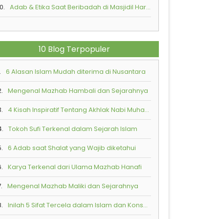
0.
Adab & Etika Saat Beribadah di Masjidil Haram
10 Blog Terpopuler
.
6 Alasan Islam Mudah diterima di Nusantara
2.
Mengenal Mazhab Hambali dan Sejarahnya
3.
4 Kisah Inspiratif Tentang Akhlak Nabi Muhammad SAW
4.
Tokoh Sufi Terkenal dalam Sejarah Islam
5.
6 Adab saat Shalat yang Wajib diketahui
6.
Karya Terkenal dari Ulama Mazhab Hanafi
.
Mengenal Mazhab Maliki dan Sejarahnya
8.
Inilah 5 Sifat Tercela dalam Islam dan Konsekuensi Buruk yang Akan Diterima