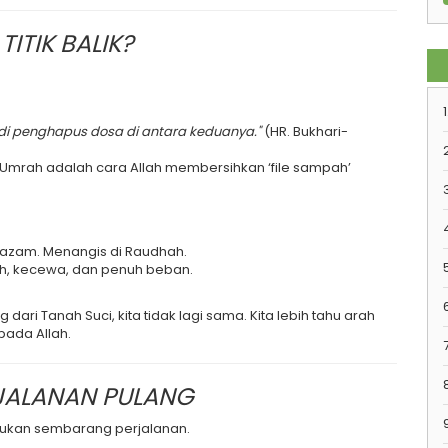
ITIK BALIK?
1
di penghapus dosa di antara keduanya."
(HR. Bukhari-
Umrah adalah cara Allah membersihkan ‘file sampah’
ltazam. Menangis di Raudhah.
h, kecewa, dan penuh beban.
ri Tanah Suci, kita tidak lagi sama. Kita lebih tahu arah
epada Allah.
7
RJALANAN PULANG
bukan sembarang perjalanan.