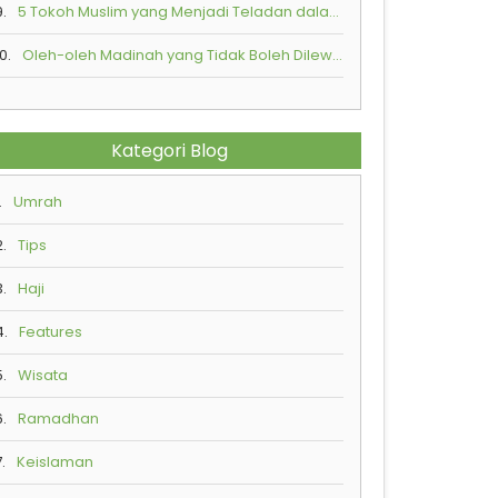
9.
5 Tokoh Muslim yang Menjadi Teladan dalam Mempraktikkan Toleransi Beragama
0.
Oleh-oleh Madinah yang Tidak Boleh Dilewatkan
Kategori Blog
.
Umrah
2.
Tips
3.
Haji
4.
Features
5.
Wisata
6.
Ramadhan
.
Keislaman