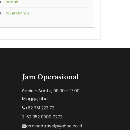
8.
Ibadah
9.
Paket Umrah
Jam Operasional
Senin - Sabtu, 08:00 - 17:00
Minggu, Libur
+62 751 222 72
+62 852 8989 7272
armindotravel@yahoo.co.id