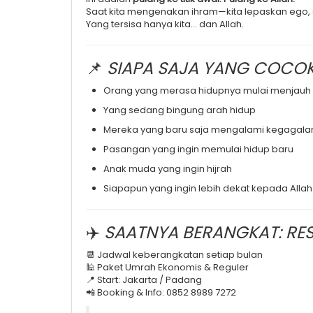
Saat kita mengenakan ihram—kita lepaskan ego, st
Yang tersisa hanya kita… dan Allah.
📌
SIAPA SAJA YANG COCOK
Orang yang merasa hidupnya mulai menjauh
Yang sedang bingung arah hidup
Mereka yang baru saja mengalami kegagalan
Pasangan yang ingin memulai hidup baru
Anak muda yang ingin hijrah
Siapapun yang ingin lebih dekat kepada Allah
✈️
SAATNYA BERANGKAT: RES
📆 Jadwal keberangkatan setiap bulan
🕌 Paket Umrah Ekonomis & Reguler
📍 Start: Jakarta / Padang
📲 Booking & Info: 0852 8989 7272