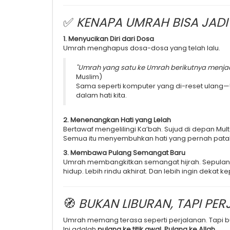
✅
KENAPA UMRAH BISA JADI T
1. Menyucikan Diri dari Dosa
Umrah menghapus dosa-dosa yang telah lalu.
"Umrah yang satu ke Umrah berikutnya menja
Muslim)
Sama seperti komputer yang di-reset ulang—
dalam hati kita.
2. Menenangkan Hati yang Lelah
Bertawaf mengelilingi Ka’bah. Sujud di depan Mu
Semua itu menyembuhkan hati yang pernah pata
3. Membawa Pulang Semangat Baru
Umrah membangkitkan semangat hijrah. Sepulang da
hidup. Lebih rindu akhirat. Dan lebih ingin dekat k
🧭
BUKAN LIBURAN, TAPI PE
Umrah memang terasa seperti perjalanan. Tapi 
Ini adalah
pulang ke titik awal. Pulang ke Allah.