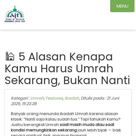
MENU
🕌 5 Alasan Kenapa
Kamu Harus Umrah
Sekarang, Bukan Nanti
Kategori :
Umrah
,
Features
,
Ibadah
, Ditulis pada : 21 Juni
2025, 15:23:28
Banyak orang menunda ibadah Umrah karena alasan
klasik: “Nanti saja kalau sudah tua.” Tapi tahukah kamu?
Justru berangkat Umrah
saat masih muda atau saat
kondisi memungkinkan sekarang
jauh lebih bijak — baik
secara spiritual, fisik, maupun finansial.