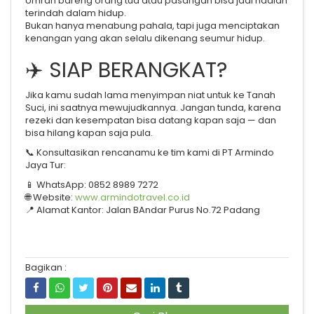
Umrah bareng orang tua atau pasangan bisa jadi hadiah
terindah dalam hidup.
Bukan hanya menabung pahala, tapi juga menciptakan
kenangan yang akan selalu dikenang seumur hidup.
✈️ SIAP BERANGKAT?
Jika kamu sudah lama menyimpan niat untuk ke Tanah
Suci, ini saatnya mewujudkannya. Jangan tunda, karena
rezeki dan kesempatan bisa datang kapan saja — dan
bisa hilang kapan saja pula.
📞 Konsultasikan rencanamu ke tim kami di PT Armindo
Jaya Tur:
📱 WhatsApp: 0852 8989 7272
🌐 Website:
www.armindotravel.co.id
📍 Alamat Kantor: Jalan BAndar Purus No.72 Padang
Bagikan :