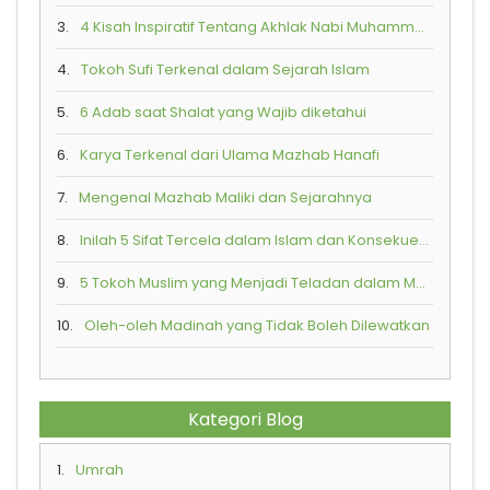
3.
4 Kisah Inspiratif Tentang Akhlak Nabi Muhammad SAW
4.
Tokoh Sufi Terkenal dalam Sejarah Islam
5.
6 Adab saat Shalat yang Wajib diketahui
6.
Karya Terkenal dari Ulama Mazhab Hanafi
7.
Mengenal Mazhab Maliki dan Sejarahnya
8.
Inilah 5 Sifat Tercela dalam Islam dan Konsekuensi Buruk yang Akan Diterima
9.
5 Tokoh Muslim yang Menjadi Teladan dalam Mempraktikkan Toleransi Beragama
10.
Oleh-oleh Madinah yang Tidak Boleh Dilewatkan
Kategori Blog
1.
Umrah