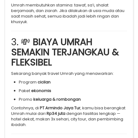
Umrah membutuhkan stamina: tawaf, sa’i, shalat
berjamaah, dan ziarah. Jika dilakukan di usia muda atau
saat masih sehat, semua ibadah jadi lebih ringan dan
khusyuk.
3. 💸
BIAYA UMRAH
SEMAKIN TERJANGKAU &
FLEKSIBEL
Sekarang banyak travel Umrah yang menawarkan:
Program
cicilan
Paket
ekonomis
Promo
keluarga & rombongan
Contohnya, di
PT Armindo Jaya Tur
, kamu bisa berangkat
Umrah mulai dari
Rp34 juta
dengan fasilitas lengkap —
hotel dekat, makan 3x sehari, city tour, dan pembimbing
ibadah.