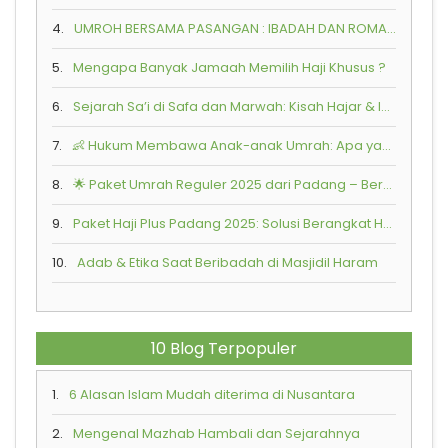
4.
UMROH BERSAMA PASANGAN : IBADAH DAN ROMANTIKA SPIRITUAL
5.
Mengapa Banyak Jamaah Memilih Haji Khusus ?
6.
Sejarah Sa’i di Safa dan Marwah: Kisah Hajar & Ismail
7.
👶 Hukum Membawa Anak-anak Umrah: Apa yang Perlu Diketahui?
8.
🌟 Paket Umrah Reguler 2025 dari Padang – Bersama Armindo Jaya Tur
9.
Paket Haji Plus Padang 2025: Solusi Berangkat Haji Lebih Cepat Bersama Armindo Jaya Tur
10.
Adab & Etika Saat Beribadah di Masjidil Haram
10 Blog Terpopuler
1.
6 Alasan Islam Mudah diterima di Nusantara
2.
Mengenal Mazhab Hambali dan Sejarahnya