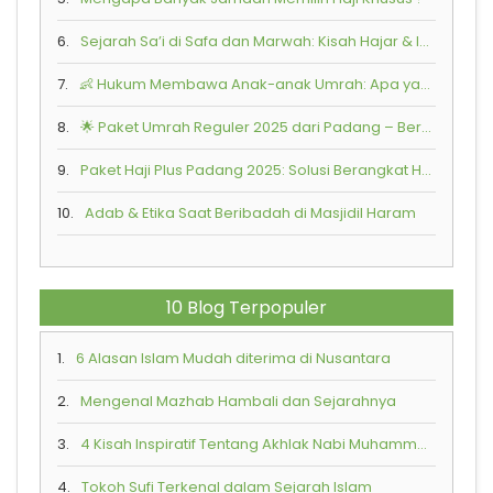
6.
Sejarah Sa’i di Safa dan Marwah: Kisah Hajar & Ismail
7.
👶 Hukum Membawa Anak-anak Umrah: Apa yang Perlu Diketahui?
8.
🌟 Paket Umrah Reguler 2025 dari Padang – Bersama Armindo Jaya Tur
9.
Paket Haji Plus Padang 2025: Solusi Berangkat Haji Lebih Cepat Bersama Armindo Jaya Tur
10.
Adab & Etika Saat Beribadah di Masjidil Haram
10 Blog Terpopuler
1.
6 Alasan Islam Mudah diterima di Nusantara
2.
Mengenal Mazhab Hambali dan Sejarahnya
3.
4 Kisah Inspiratif Tentang Akhlak Nabi Muhammad SAW
4.
Tokoh Sufi Terkenal dalam Sejarah Islam