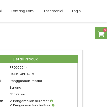
i
Tentang Kami
Testimonial
Login
0
Detail Produk
PRD000044
BATIK LAKI LAKI S
k
Penggunaan Pribadi
Barang
300 Gram
an
✓ Pengambilan di Kantor
✓ Pengiriman Melalui Kurir