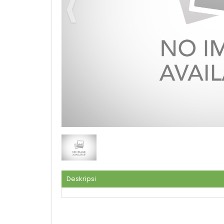
PT. Armindo Jaya Tur
Deskripsi