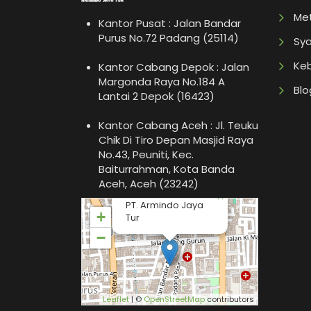
Me
Kantor Pusat : Jalan Bandar
Purus No.72 Padang (25114)
Sya
Keb
Kantor Cabang Depok : Jalan
Margonda Raya No.184 A
Blo
Lantai 2 Depok (16423)
Kantor Cabang Aceh : Jl. Teuku
Chik Di Tiro Depan Masjid Raya
No.43, Peuniti, Kec.
Baiturrahman, Kota Banda
Aceh, Aceh (23242)
×
PT. Armindo Jaya
+
Tur
−
Leaflet
| ©
OpenStreetMap
contributors