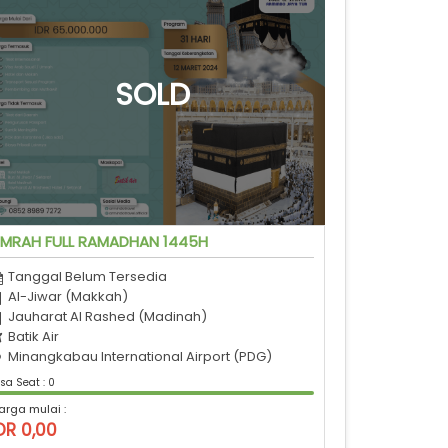
MRAH FULL RAMADHAN 1445H
Tanggal Belum Tersedia
Al-Jiwar (Makkah)
Jauharat Al Rashed (Madinah)
Batik Air
Minangkabau International Airport (PDG)
sa Seat : 0
arga mulai :
DR 0,00