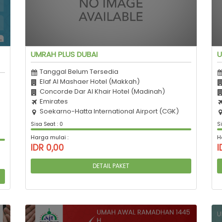
UMRAH PLUS DUBAI
U
Tanggal Belum Tersedia
Elaf Al Mashaer Hotel (Makkah)
Concorde Dar Al Khair Hotel (Madinah)
Emirates
Soekarno-Hatta International Airport (CGK)
Sisa Seat : 0
Si
Harga mulai :
H
IDR 0,00
I
DETAIL PAKET