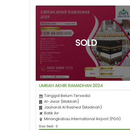
UMRAH AKHIR RAMADHAN 2024
Tanggal Belum Tersedia
Al-Jiwar (Makkah)
Jauharat Al Rashed (Madinah)
Batik Air
Minangkabau International Airport (PDG)
Sisa Seat : 0