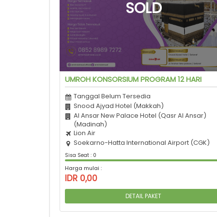
UMROH KONSORSIUM PROGRAM 12 HARI
Tanggal Belum Tersedia
Snood Ajyad Hotel (Makkah)
Al Ansar New Palace Hotel (Qasr Al Ansar)
(Madinah)
Lion Air
Soekarno-Hatta International Airport (CGK)
Sisa Seat : 0
Harga mulai :
IDR 0,00
DETAIL PAKET