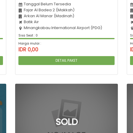
Tanggal Belum Tersedia
Fajar Al Badea 2 (Makkah)
Arkan Al Manar (Madinah)
Batik Air
Minangkabau International Airport (PDG)
Sisa Seat : 0
Si
Harga mulai :
H
IDR 0,00
I
DETAIL PAKET