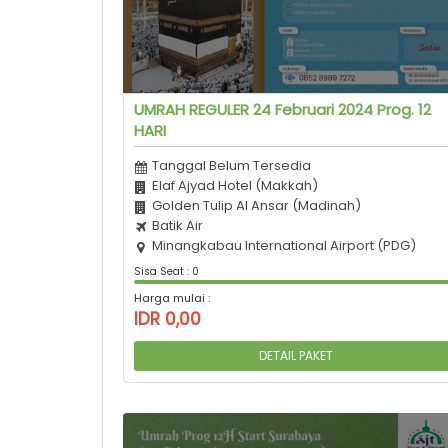
UMRAH REGULER 24 Februari 2024 Prog. 12
HARI
Tanggal Belum Tersedia
Elaf Ajyad Hotel (Makkah)
Golden Tulip Al Ansar (Madinah)
Batik Air
Minangkabau International Airport (PDG)
Sisa Seat : 0
Harga mulai :
IDR 0,00
DETAIL PAKET