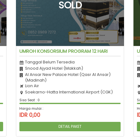
UMROH KONSORSIUM PROGRAM 12 HARI
U
Tanggal Belum Tersedia
Snood Ajyad Hotel (Makkah)
Al Ansar New Palace Hotel (Qasr Al Ansar)
(Madinah)
Lion Air
Soekarno-Hatta International Airport (CGK)
Sisa Seat : 0
Si
Harga mulai :
H
IDR 0,00
I
DETAIL PAKET