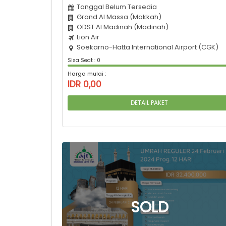
Tanggal Belum Tersedia
Grand Al Massa (Makkah)
ODST Al Madinah (Madinah)
Lion Air
Soekarno-Hatta International Airport (CGK)
Sisa Seat : 0
Harga mulai :
IDR 0,00
DETAIL PAKET