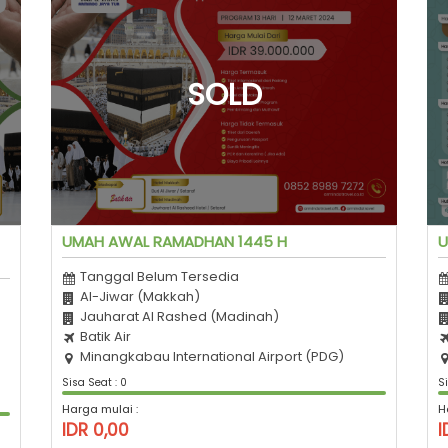
UMAH AWAL RAMADHAN 1445 H
U
Tanggal Belum Tersedia
Al-Jiwar (Makkah)
Jauharat Al Rashed (Madinah)
Batik Air
Minangkabau International Airport (PDG)
Sisa Seat : 0
Si
Harga mulai :
H
IDR 0,00
I