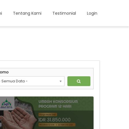
i
Tentang Kami
Testimonial
Login
romo
- Semua Data -