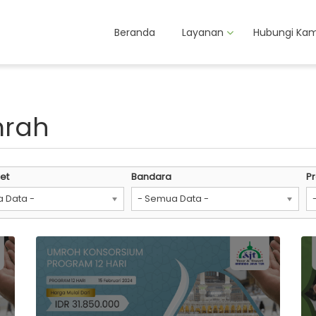
Beranda
Layanan
Hubungi Kam
mrah
et
Bandara
P
 Data -
- Semua Data -