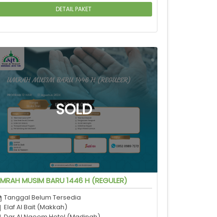
DETAIL PAKET
MRAH MUSIM BARU 1446 H (REGULER)
Tanggal Belum Tersedia
Elaf Al Bait (Makkah)
Dar Al Naeem Hotel (Madinah)