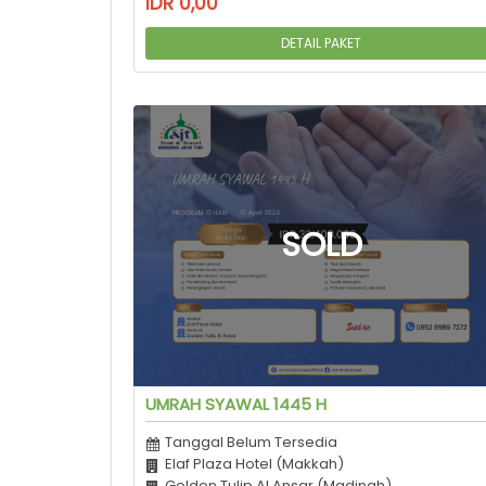
IDR 0,00
DETAIL PAKET
UMRAH SYAWAL 1445 H
Tanggal Belum Tersedia
Elaf Plaza Hotel (Makkah)
Golden Tulip Al Ansar (Madinah)