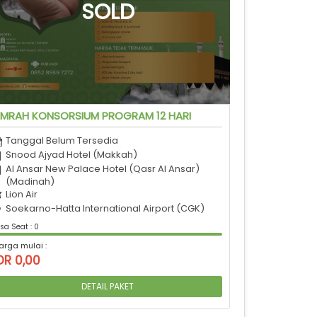
MRAH KONSORSIUM PROGRAM 12 HARI
Tanggal Belum Tersedia
Snood Ajyad Hotel (Makkah)
Al Ansar New Palace Hotel (Qasr Al Ansar)
(Madinah)
Lion Air
Soekarno-Hatta International Airport (CGK)
sa Seat : 0
arga mulai :
DR 0,00
DETAIL PAKET