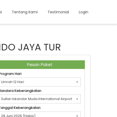
i
Tentang Kami
Testimonial
Login
NDO JAYA TUR
Pesan Paket
Program Hari
Umrah 12 Hari
Bandara Keberangkatan
Sultan Iskandar Muda International Airport
(BTJ)
Tanggal Keberangkatan
29 Juni 2026 (Habis)