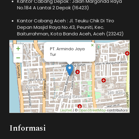
Kantor Cabang Depok : Jalan Margonda Raya
No.184 A Lantai 2 Depok (16423)
Kantor Cabang Aceh : Jl. Teuku Chik Di Tiro
Depan Masjid Raya No.43, Peuniti, Kec.
Baiturrahman, Kota Banda Aceh, Aceh (23242)
×
+
PT. Armindo Jaya
Tur
−
Leaflet
| ©
OpenStreetMap
contributors
Informasi