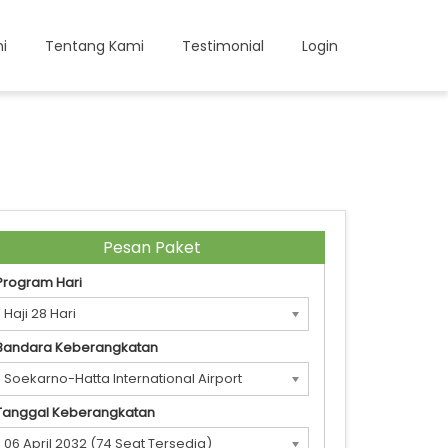
i
Tentang Kami
Testimonial
Login
Pesan Paket
Program Hari
Haji 28 Hari
Bandara Keberangkatan
Soekarno-Hatta International Airport
(CGK)
Tanggal Keberangkatan
06 April 2032 (74 Seat Tersedia)