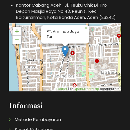
Kantor Cabang Aceh : Jl. Teuku Chik Di Tiro
Depan Masjid Raya No.43, Peuniti, Kec.
Baiturrahman, Kota Banda Aceh, Aceh (23242)
×
+
PT. Armindo Jaya
Tur
−
Leaflet
| ©
OpenStreetMap
contributors
Informasi
Metode Pembayaran
Syarat Ketentuan